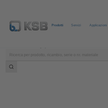
Prodotti
Servizi
Applicazioni
Prodotti
Catalogo prodotti
DeltaSolo D
Ambito
della
ricerca
Ambito
della
ricerca