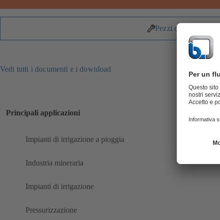
Pezzi di ricambio
Vedi tutti i documenti e i download
Principali applicazioni
Impianti di irrigazione a pioggia
Industria mineraria
Impianti di irrigazione
Pressurizzazione