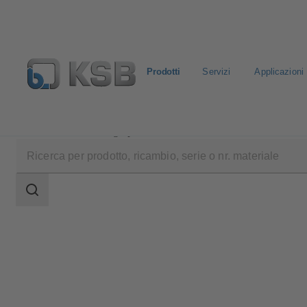
Prodotti
Servizi
Applicazioni
Prodotti
Catalogo prodotti
UPA 300 / UPA S 300
Ambito
della
ricerca
Ambito
della
ricerca