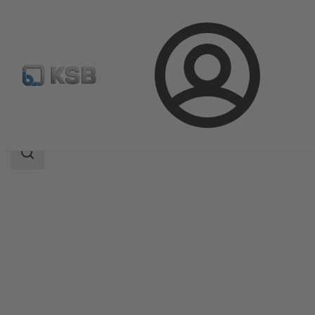
Login
Prodotti
Catalogo prodotti
Etaline-R
Ambito
della
ricerca
Ambito
della
ricerca