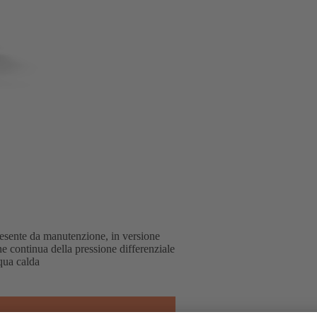
, esente da manutenzione, in versione
ne continua della pressione differenziale
qua calda