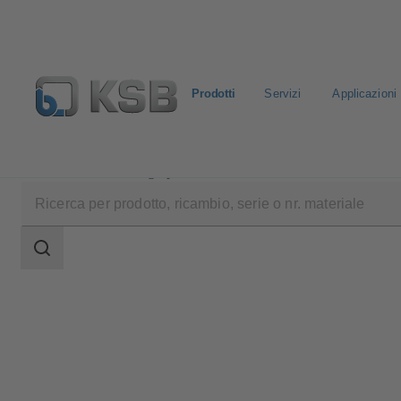
Prodotti
Servizi
Applicazioni
Prodotti
Catalogo prodotti
CalioTherm S Pro
Ambito
della
ricerca
Ambito
della
ricerca