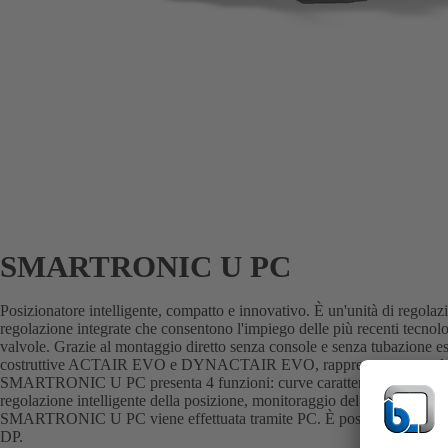
SMARTRONIC U PC
Posizionatore intelligente, compatto e innovativo. È un'unità di regolaz
regolazione integrate che consentono l'impiego delle più recenti tecnol
valvole. Grazie al montaggio diretto senza console e senza tubazione este
costruttive ACTAIR EVO e DYNACTAIR EVO, rappresenta una soluzi
SMARTRONIC U PC presenta 4 funzioni: curve caratteristiche programma
regolazione intelligente della posizione, monitoraggio del processo e 
SMARTRONIC U PC viene effettuata tramite PC. È possibile il colleg
DP.