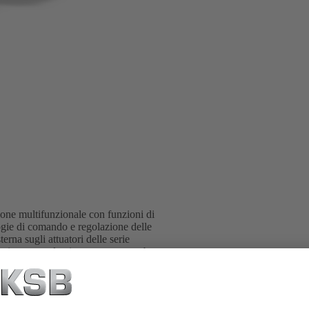
ione multifunzionale con funzioni di
ogie di comando e regolazione delle
rna sugli attuatori delle serie
one complessiva compatta e robusta.
bili per l'apertura e la chiusura,
regolazione. La programmazione dello
amento a un bus di campo Profibus