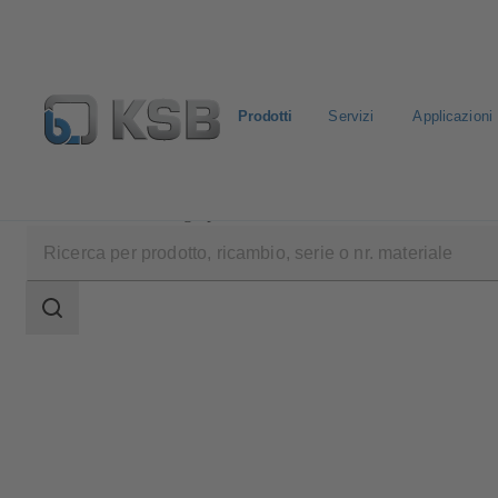
Prodotti
Servizi
Applicazioni
Prodotti
Catalogo prodotti
SMARTRONIC U PC
Ambito
della
ricerca
Ambito
della
ricerca