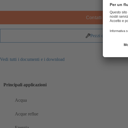
Contatti KSB
Pezzi di ricambio
Vedi tutti i documenti e i download
Principali applicazioni
Acqua
Acque reflue
Energia