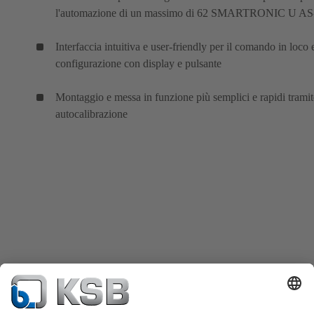
l'automazione di un massimo di 62 SMARTRONIC U AS
Interfaccia intuitiva e user-friendly per il comando in loco 
configurazione con display e pulsante
Montaggio e messa in funzione più semplici e rapidi tramit
autocalibrazione