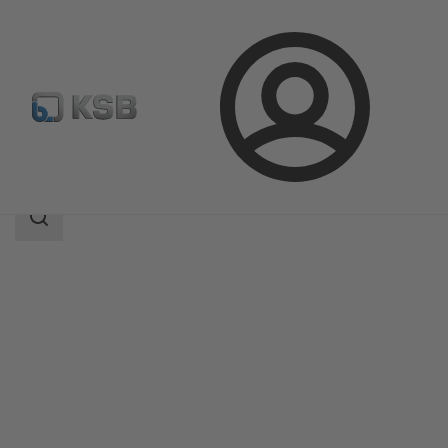
Login
Prodotti
Catalogo prodotti
SMARTRONIC U AS-i
Ambito
della
ricerca
Ambito
della
ricerca