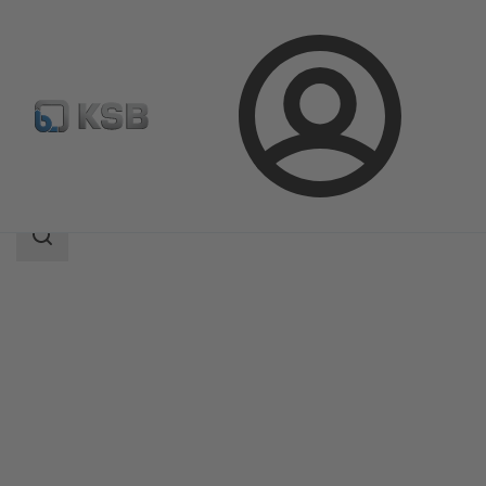
Login
Prodotti
Catalogo prodotti
MC
Ambito
della
ricerca
Ambito
della
ricerca