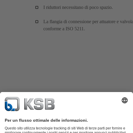
I riduttori necessitano di poco spazio.
La flangia di connessione per attuatore e valvol
conforme a ISO 5211.