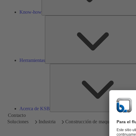
Know-how
Herramientas
Acerca de KSB
Contacto
Soluciones
Industria
Construcción de maquinaria