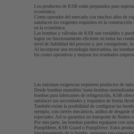
Los productos de KSB están preparados para superar 
económico.
Como operador del mercado con muchos años de expe
satisfacen los exigentes requisitos en la construcción
en la económica.
Las bombas y válvulas de KSB son versátiles y puede
lograr un funcionamiento eficiente en todas las cond
nivel de fiabilidad del proceso y, por consiguiente, f
Al incorporar una tecnología innovadora, las bomba
los costes operativos y mejorar los resultados empresa
Las máximas exigencias requieren productos de máx
Desde bombas monobloc hasta bombas normalizadas y
bombas para lubricantes de refrigeración, KSB ofrece
satisfacer sus necesidades y requisitos de forma flexi
También existe la posibilidad de configurar las bomb
ejemplo, con cierres mecánicos, anillos de desgaste 
especiales. Así se garantiza un transporte de fluidos s
Por otra parte, las bombas pueden equiparse con so
PumpMeter, KSB Guard o PumpDrive. Estos productos
funcionamiento de la bomba, aseguran una operación 