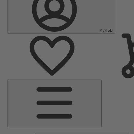
MyKSB
Menú
principal