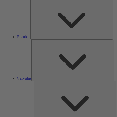
Bom
Bombas
Vál
Válvulas
R