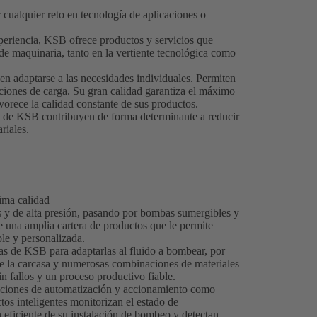
cualquier reto en tecnología de aplicaciones o
riencia, KSB ofrece productos y servicios que
 de maquinaria, tanto en la vertiente tecnológica como
n adaptarse a las necesidades individuales. Permiten
iciones de carga. Su gran calidad garantiza el máximo
avorece la calidad constante de sus productos.
s de KSB contribuyen de forma determinante a reducir
riales.
ima calidad
 de alta presión, pasando por bombas sumergibles y
 una amplia cartera de productos que le permite
ble y personalizada.
as de KSB para adaptarlas al fluido a bombear, por
de la carcasa y numerosas combinaciones de materiales
in fallos y un proceso productivo fiable.
luciones de automatización y accionamiento como
 inteligentes monitorizan el estado de
eficiente de su instalación de bombeo y detectan