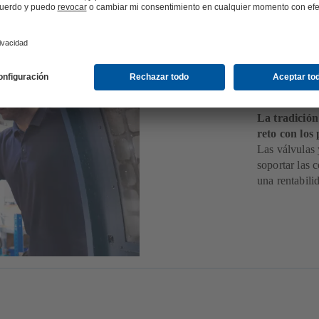
Cons
La tradición
reto con los
Las válvulas 
soportar las 
una rentabili