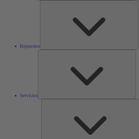
R
Repuestos
Ser
Servicios
S