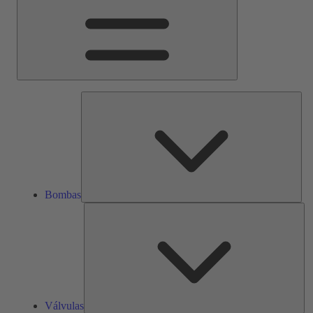
Bom
Bombas
Vál
Válvulas