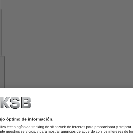
Know-
how
Herramientas
Acerca
de
KSB