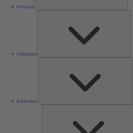
Servicios
So
Soluciones
K
h
Know-how