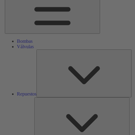
Bombas
Válvulas
Re
Repuestos
Serv