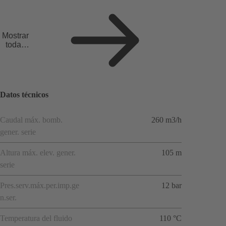
Mostrar
todas
las
aplicaci
ones
Datos técnicos
Caudal máx. bomb.
260 m3/h
gener. serie
Altura máx. elev. gener.
105 m
serie
Pres.serv.máx.per.imp.ge
12 bar
n.ser.
Temperatura del fluido
110 °C