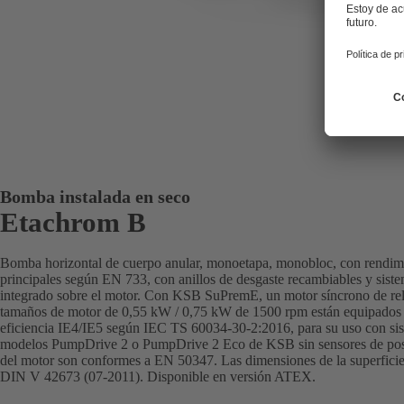
Bomba instalada en seco
Etachrom B
Bomba horizontal de cuerpo anular, monoetapa, monobloc, con rendim
principales según EN 733, con anillos de desgaste recambiables y sist
integrado sobre el motor. Con KSB SuPremE, un motor síncrono de relu
tamaños de motor de 0,55 kW / 0,75 kW de 1500 rpm están equipados 
eficiencia IE4/IE5 según IEC TS 60034-30-2:2016, para su uso con sis
modelos PumpDrive 2 o PumpDrive 2 Eco de KSB sin sensores de posici
del motor son conformes a EN 50347. Las dimensiones de la superfici
DIN V 42673 (07-2011). Disponible en versión ATEX.