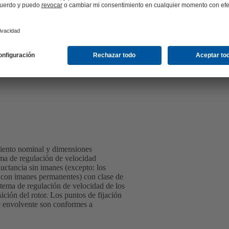
iento nominal y dimensiones
ema de regulación de velocidad
ctancia sin imanes (excepto: los
con imanes permanentes) con clase de
tema de regulación de velocidad de los
ón del rotor. Los puntos de fijación
e envolvente son conformes a