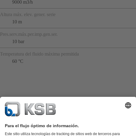
9000 m3/h
Altura máx. elev. gener. serie
10 m
Pres.serv.máx.per.imp.gen.ser.
10 bar
Temperatura del fluido máxima permitida
60 °C