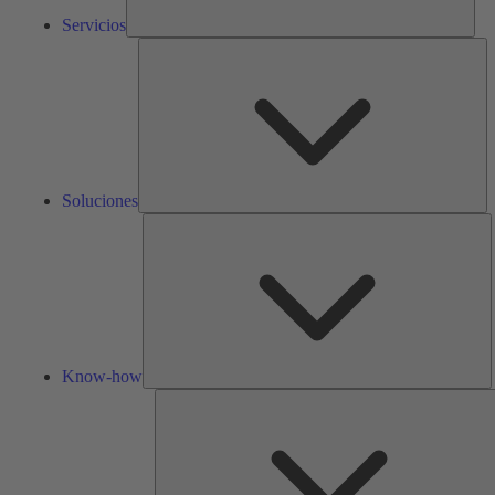
Servicios
So
Soluciones
K
h
Know-how