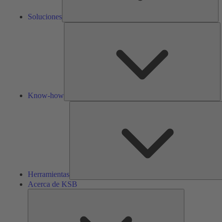
Soluciones
K
h
Know-how
Herramientas
Acerca de KSB
Acerca
de
KSB