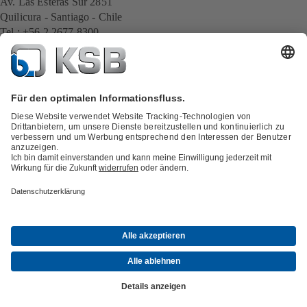
Av. Las Esteras Sur 2851
Quilicura - Santiago - Chile
Tel.: +56 2 2677 8300
E-Mail:
cl.export@ksb.com
Alle KSB-Kontakte
Zurück zur Übersicht