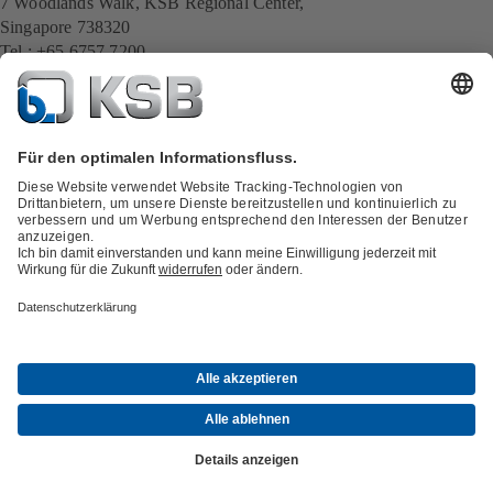
7 Woodlands Walk, KSB Regional Center,
Singapore 738320
Tel.: +65 6757 7200
Fax: +65 6852 1420
E-Mail:
siling.lim@ksb.com
Alle KSB-Kontakte
Zurück zur Übersicht