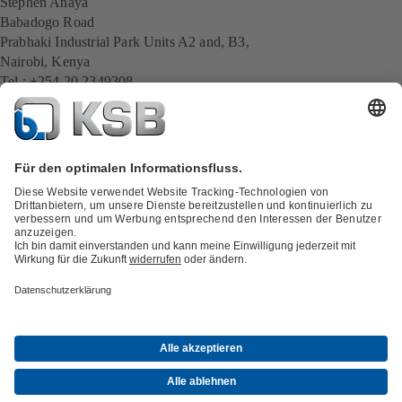
Stephen Anaya
Babadogo Road
Prabhaki Industrial Park Units A2 and, B3,
Nairobi, Kenya
Tel.: +254 20 2349308
Mobil: +254 715 056 497
E-Mail:
Stephen.Anaya@ksb.com
Alle KSB-Kontakte
Zurück zur Übersicht