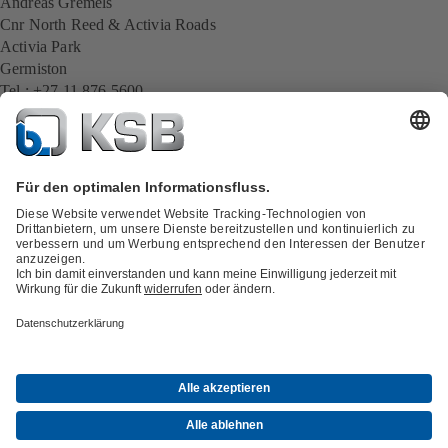
Andreas Gremels
Cnr North Reed & Activia Roads
Activia Park
Germiston
Tel.: +27 11 876 5600
Mobil: +2772 630 9176
E-Mail:
andreas.gremels@ksb.com
Alle KSB-Kontakte
Zurück zur Übersicht