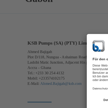
KSB Pumps (SA) (PTY) Limited
Ahmed Bajigah
Plot D/118, Nungua - Ashaiman Road
Lashibi Matic Junction, Adjacent His presence Ho
Accra – Ghana
Tel.: +233 30 254 4132
Mobil: +233574102175
E-Mail:
Ahmed.Bajigah@ksb.com