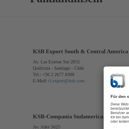
KSB Export South & Central America
Av. Las Esteras Sur 2851
Quilicura - Santiago - Chile
Tel.: +56 2 2677 8300
E-Mail:
cl.export@ksb.com
KSB-Compania Sudamericana
Av. Ader 3625