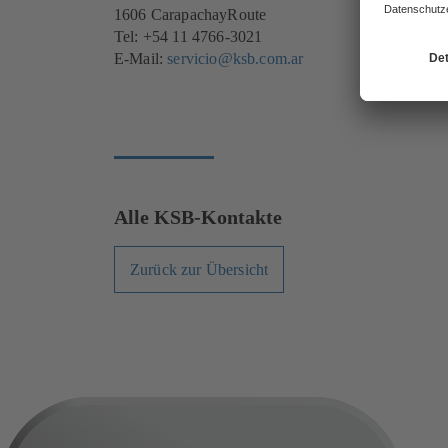
1606 CarapachayRoute
Tel: +54 11 4766-3021
E-Mail:
servicio@ksb.com.ar
Alle KSB-Kontakte
Zurück zur Übersicht