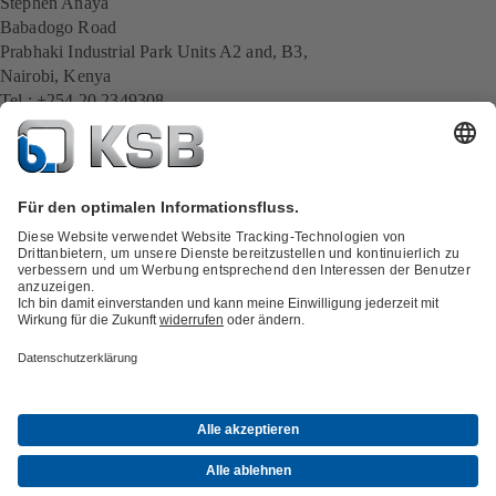
Stephen Anaya
Babadogo Road
Prabhaki Industrial Park Units A2 and, B3,
Nairobi, Kenya
Tel.: +254 20 2349308
Mobil: +254 715 056 497
E-Mail:
Stephen.Anaya@ksb.com
Alle KSB-Kontakte
Zurück zur Übersicht