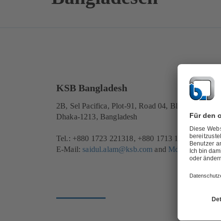
KSB Bangladesh
2B, Sel Pacifica, Plot-91, Road 04, Block-B, Bana
Dhaka-1213, Bangladesh
Tel.: +880 1723 221318, +880 1713 171340
E-Mail:
saidul.alam@ksb.com
and
Md.Asaduzzam