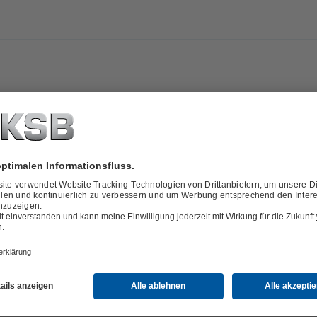
ni,
an@ksb.com