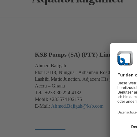
KSB Pumps (SA) (PTY) Limited
Ahmed Bajigah
Plot D/118, Nungua - Ashaiman Road
Lashibi Matic Junction, Adjacent His presence Ho
Accra – Ghana
Tel.: +233 30 254 4132
Mobil: +233574102175
E-Mail:
Ahmed.Bajigah@ksb.com