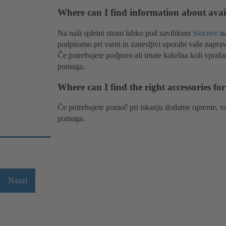
Where can I find information about avai
Na naši spletni strani lahko pod zavihkom
Storitve
na
podpiramo pri varni in zanesljivi uporabi vaše naprav
Če potrebujete podporo ali imate kakršna koli vpraš
pomaga.
Where can I find the right accessories f
Če potrebujete pomoč pri iskanju dodatne opreme, 
pomaga.
Nazaj