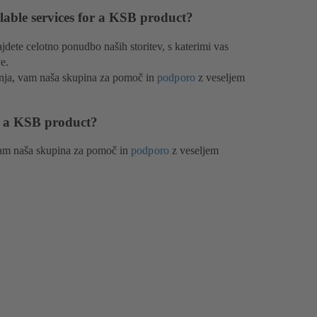
lable services for a KSB product?
jdete celotno ponudbo naših storitev, s katerimi vas
e.
anja, vam naša skupina za pomoč in
podporo
z veseljem
or a KSB product?
vam naša skupina za pomoč in
podporo
z veseljem