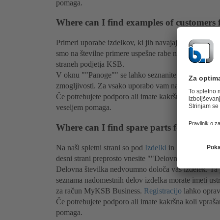
pomaga.
Where can I find examples of customers
Primeri uporabe izdelkov, ki jih navajajo stranke po
smo na številne primere uspešne rabe naših izdelkov, 
straneh podjetja KSB.
V oknu ""Panoge"" se lahko seznanite s področji upo
zmogljivosti. Za vsako uporabo vam navajamo tudi p
Če potrebujete podporo ali imate kakršna koli vpraš
veseljem pomaga.
Where can I find spare parts for my KS
Na naši spletni strani so pod
Izdelki
in
Storitve
"na vo
desni strani preprosto vnesite ""Delovno številko"" 
Delovna številka nedvoumno določa vaš izdelek. Ta j
seznama nadomestnih delov izdelka morate imeti ustrez
za račun MyKSB Business.
Registracijo
lahko oprav
Če potrebujete podporo ali imate kakršna koli vpraš
pomaga.