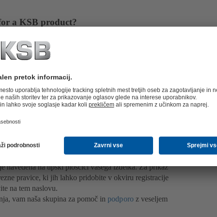
 for a KSB product?
djetja KSB, vam pomagajo pri dokončni izbiri. Ponosni
zato smo informacije o tem pripravili tudi na spletnih
rabe, na katerih izdelki KSB dokazujejo svoje
rimerne primere strank.
anja, vam naša skupina za pomoč in
podporo
z
B product?
ljo tudi ustrezni nadomestni deli. V iskalno polje na
vaše črpalke KSB, za katero potrebujete nadomestni del.
e navedena na tipski ploščici vašega izdelka. Za prikaz
ne pravice, ki jih lahko pridobite v okviru registracije
ite na tem naslovu.
anja, vam naša skupina za pomoč in
podporo
z veseljem