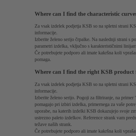
Where can I find the characteristic curv
Za vsak izdelek podjetja KSB so na spletni strani 
informacije.
Izberite želeno serijo črpalke. Na naslednji strani 
parametri izdelka, vključno s karakterističnimi linijam
Če potrebujete podporo ali imate kakršna koli vpraš
pomaga.
Where can I find the right KSB product 
Za vsak izdelek podjetja KSB so na spletni strani 
informacije.
Izberite želeno serijo. Pogoji za filtriranje, na pri
pomagajo pri izbiri izdelka, primernega za vaše potr
uporabe, na katerih izdelki KSB dokazujejo svoje 
ustrezno paleto izdelkov. Reference strank vam predsta
težave naših strank.
Če potrebujete podporo ali imate kakršna koli vpraš