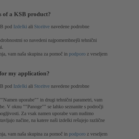
es of a KSB product?
KSB pod
Izdelki
ali
Storitve
navedene podrobne
s podrobnostmi so navedeni najpomembnejši tehnični
i.
anja, vam naša skupina za pomoč in
podporo
z veseljem
for my application?
KSB pod
Izdelki
ali
Storitve
navedene podrobne
mer ""Namen uporabe"" in drugi tehnični parametri, vam
ebe. V oknu ""Panoge"" se lahko seznanite s področji
zmogljivosti. Za vsak namen uporabe vam nudimo
vljajo načine, na katere naši izdelki rešujejo različne
anja, vam naša skupina za pomoč in
podporo
z veseljem