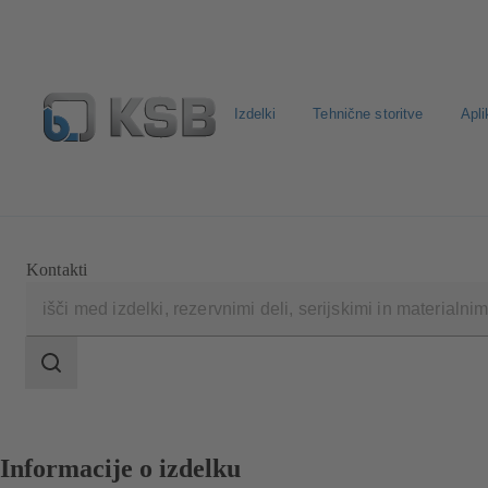
Izdelki
Tehnične storitve
Apli
Standardno iskanje rezervih delov
Konfiguracija proizv
Kontakti
področje
iskanja
področje
iskanja
Informacije o izdelku