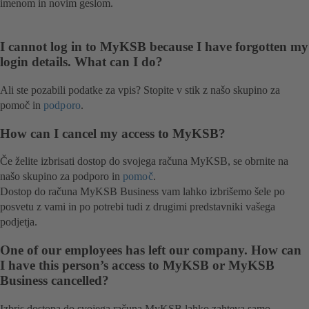
imenom in novim geslom.
I cannot log in to MyKSB because I have forgotten my
login details. What can I do?
Ali ste pozabili podatke za vpis? Stopite v stik z našo skupino za
pomoč in
podporo
.
How can I cancel my access to MyKSB?
Če želite izbrisati dostop do svojega računa MyKSB, se obrnite na
našo skupino za podporo in
pomoč
.
Dostop do računa MyKSB Business vam lahko izbrišemo šele po
posvetu z vami in po potrebi tudi z drugimi predstavniki vašega
podjetja.
One of our employees has left our company. How can
I have this person’s access to MyKSB or MyKSB
Business cancelled?
Izbris dostopa do svojega računa MyKSB lahko zahteva samo