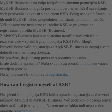
MyKSB Business je na voljo izključno poslovnim partnerjem KSB.
MyKSB Business omogoča poslovnim partnerjem KSB upravljanje
vseh poslovnih aktivnosti s podjetjem KSB. Poleg osnovnih funkcij, ki
jih nudi MyKSB, lahko pregledujete tudi stanja ponudb in naročil.
Vaše posamezne neto cene za izdelke KSB so prikazane na
registriranem profilu MyKSB (Business).
Z MyKSB Business lahko neposredno naročate tudi izdelke in
rezervne dele v spletni trgovini podjetja KSB (Web-Shop).
Preverili bomo vašo registracijo za MyKSB Business in skupaj z vami
določili vrsto ter obseg dostopa.
Ne pozabite, da je dostop povezan s posamezno osebo.
Imate dodatna vprašanja? Naša skupina za pomoč in
podporo
vam z
veseljem pomaga.
Na tej povezavi lahko opravite
registracijo
.
How can I register myself at KSB?
Na spletni strani podjetja KSB lahko opravite registracijo za dve vrsti
računov: MyKSB in MyKSB Business. Več podatkov o obsegu pravic
obeh možnosti je na voljo tu. Na tem mestu lahko tudi neposredno
opravite
registracijo
.