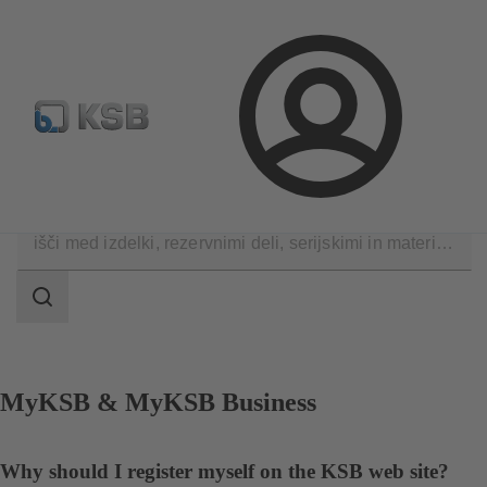
Standardno iskanje rezervih delov
Konfiguracija proizvod
Prijava
Kontakti
področje
iskanja
področje
iskanja
MyKSB & MyKSB Business
Why should I register myself on the KSB web site?