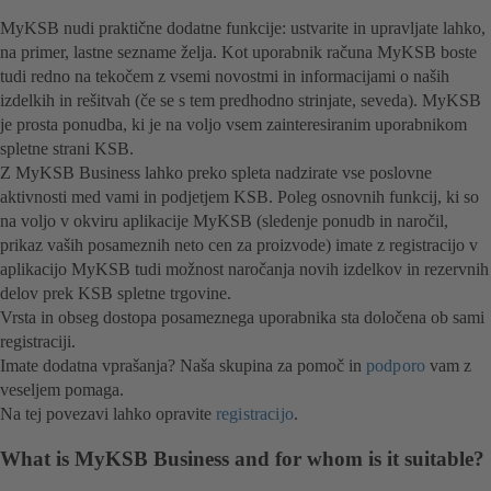
MyKSB nudi praktične dodatne funkcije: ustvarite in upravljate lahko,
na primer, lastne sezname želja. Kot uporabnik računa MyKSB boste
tudi redno na tekočem z vsemi novostmi in informacijami o naših
izdelkih in rešitvah (če se s tem predhodno strinjate, seveda). MyKSB
je prosta ponudba, ki je na voljo vsem zainteresiranim uporabnikom
spletne strani KSB.
Z MyKSB Business lahko preko spleta nadzirate vse poslovne
aktivnosti med vami in podjetjem KSB. Poleg osnovnih funkcij, ki so
na voljo v okviru aplikacije MyKSB (sledenje ponudb in naročil,
prikaz vaših posameznih neto cen za proizvode) imate z registracijo v
aplikacijo MyKSB tudi možnost naročanja novih izdelkov in rezervnih
delov prek KSB spletne trgovine.
Vrsta in obseg dostopa posameznega uporabnika sta določena ob sami
registraciji.
Imate dodatna vprašanja? Naša skupina za pomoč in
podporo
vam z
veseljem pomaga.
Na tej povezavi lahko opravite
registracijo
.
What is MyKSB Business and for whom is it suitable?