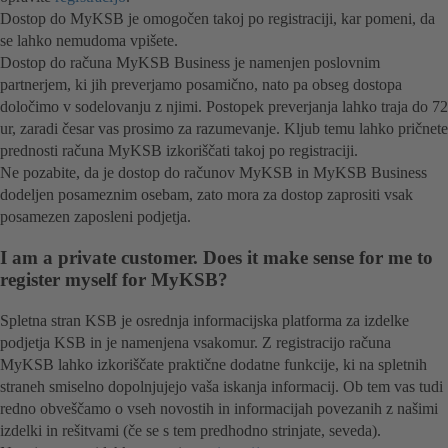
Dostop do MyKSB je omogočen takoj po registraciji, kar pomeni, da
se lahko nemudoma vpišete.
Dostop do računa MyKSB Business je namenjen poslovnim
partnerjem, ki jih preverjamo posamično, nato pa obseg dostopa
določimo v sodelovanju z njimi. Postopek preverjanja lahko traja do 72
ur, zaradi česar vas prosimo za razumevanje. Kljub temu lahko pričnete
prednosti računa MyKSB izkoriščati takoj po registraciji.
Ne pozabite, da je dostop do računov MyKSB in MyKSB Business
dodeljen posameznim osebam, zato mora za dostop zaprositi vsak
posamezen zaposleni podjetja.
I am a private customer. Does it make sense for me to
register myself for MyKSB?
Spletna stran KSB je osrednja informacijska platforma za izdelke
podjetja KSB in je namenjena vsakomur. Z registracijo računa
MyKSB lahko izkoriščate praktične dodatne funkcije, ki na spletnih
straneh smiselno dopolnjujejo vaša iskanja informacij. Ob tem vas tudi
redno obveščamo o vseh novostih in informacijah povezanih z našimi
izdelki in rešitvami (če se s tem predhodno strinjate, seveda).