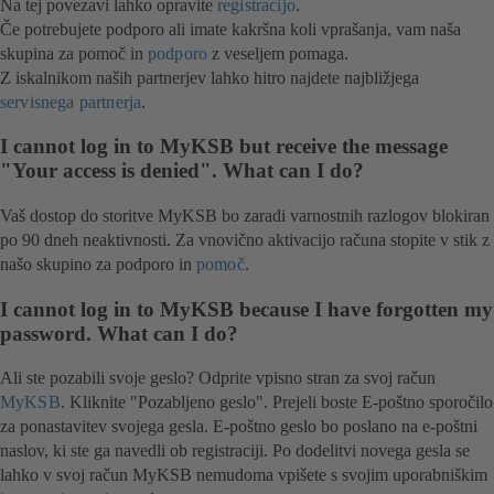
Na tej povezavi lahko opravite
registracijo
.
Če potrebujete podporo ali imate kakršna koli vprašanja, vam naša
skupina za pomoč in
podporo
z veseljem pomaga.
Z iskalnikom naših partnerjev lahko hitro najdete najbližjega
servisnega partnerja
.
I cannot log in to MyKSB but receive the message
"Your access is denied". What can I do?
Vaš dostop do storitve MyKSB bo zaradi varnostnih razlogov blokiran
po 90 dneh neaktivnosti. Za vnovično aktivacijo računa stopite v stik z
našo skupino za podporo in
pomoč
.
I cannot log in to MyKSB because I have forgotten my
password. What can I do?
Ali ste pozabili svoje geslo? Odprite vpisno stran za svoj račun
MyKSB
. Kliknite "Pozabljeno geslo". Prejeli boste E-poštno sporočilo
za ponastavitev svojega gesla. E-poštno geslo bo poslano na e-poštni
naslov, ki ste ga navedli ob registraciji. Po dodelitvi novega gesla se
lahko v svoj račun MyKSB nemudoma vpišete s svojim uporabniškim