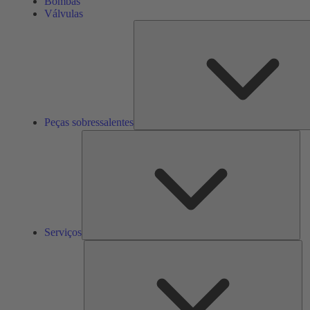
Bombas
Válvulas
Peças sobressalentes
Ser
Serviços
So