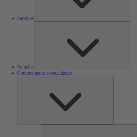
Serviços
Solu
Soluções
Conhecimento especializado
Conhecimento
especializado
F