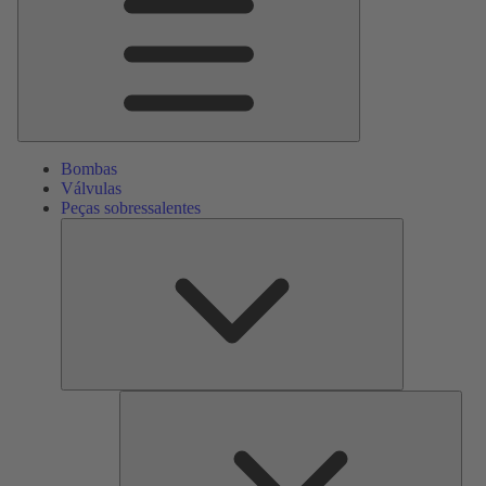
Bombas
Válvulas
Peças sobressalentes
Peças
sobressalente
Serv