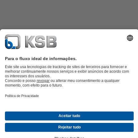
Catálogo de produtos
KSB SupremeServ: peças sobressalentes
KSB
SupremeServ: assistência premium para bombas e válvulas
Carrinho
de compras
Ferramentas
Águas Residuais
Abastecimento de Água
Indústria
Tecnologia de
edifícios
Energias Renováveis
KSB Portugal • Venha Conhecer-nos melhor
Eventos
Informações
Técnicas e Notícias
Oportunidades de carreira na KSB
Redes Sociais
Contactos KSB Portugal
© KSB SE & Co. KGaA