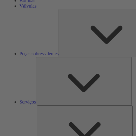
Bombas
Válvulas
Peças sobressalentes
Ser
Serviços
So