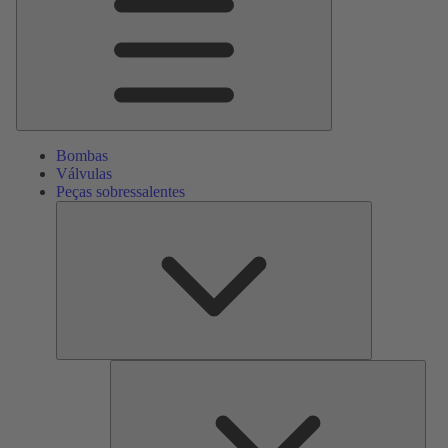
Bombas
Válvulas
Peças sobressalentes
Peças
sobressalente
Serv