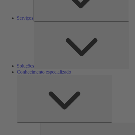
Serviços
Solu
Soluções
Conhecimento especializado
Conhecimento
especializado
F