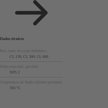
Dados técnicos
Pres. nom. do corpo hidráulico
CL 150, CL 300, CL 600
Diâm.nom.máx. ger.série
NPS 2
Temperatura do fluido máxima permitida
593 °C