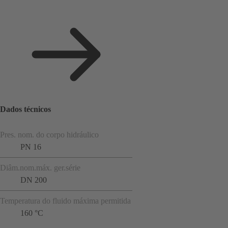
Dados técnicos
Pres. nom. do corpo hidráulico
PN 16
Diâm.nom.máx. ger.série
DN 200
Temperatura do fluido máxima permitida
160 °C