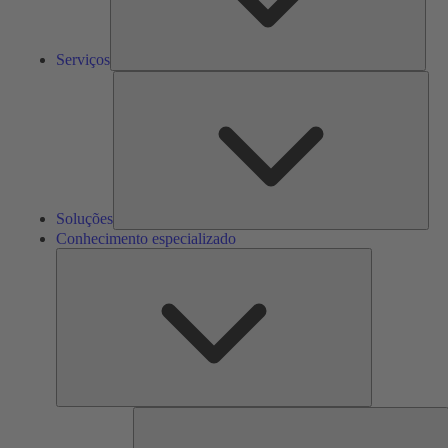
Serviços
Solu
Soluções
Conhecimento especializado
Conhecimento
especializado
F