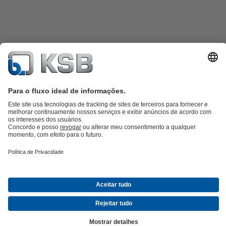
Catálogo de produtos
KSB SupremeServ: peças sobressalentes
KSB
SupremeServ: assistência premium para bombas e válvulas
Carrinho
de compras
Ferramentas
Águas Residuais
Abastecimento de Água
Indústria
Tecnologia de
edifícios
Energias Renováveis
KSB Portugal • Venha Conhecer-nos melhor
Eventos
Informações
Técnicas e Notícias
Oportunidades de carreira na KSB
Redes Sociais
Contactos KSB Portugal
© KSB SE & Co. KGaA
Politica de Privacidade
Declaração de Responsabilidade
Informações