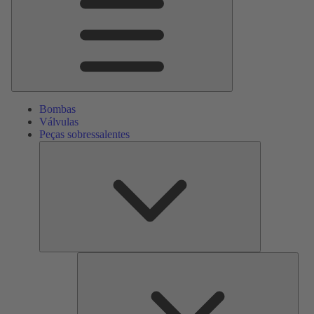
Bombas
Válvulas
Peças sobressalentes
Peças
sobressalente
Serv