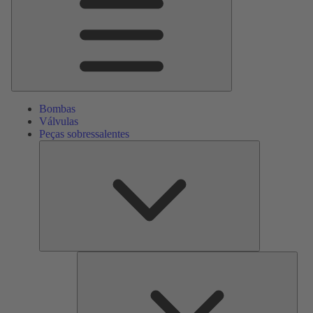
Bombas
Válvulas
Peças sobressalentes
Peças
sobressalente
Serv