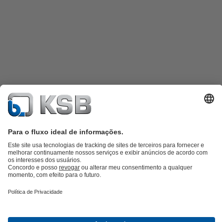
Catálogo de produtos
KSB SupremeServ: peças sobressalentes
KSB
SupremeServ: assistência premium para bombas e válvulas
Carrinho
de compras
Ferramentas
Águas Residuais
Abastecimento de Água
Indústria
Tecnologia de
edifícios
Energias Renováveis
KSB Portugal • Venha Conhecer-nos melhor
Eventos
Informações