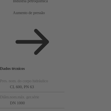
Indústria petroquímica
Aumento de pressão
Dados técnicos
Pres. nom. do corpo hidráulico
CL 600, PN 63
Diâm.nom.máx. ger.série
DN 1000