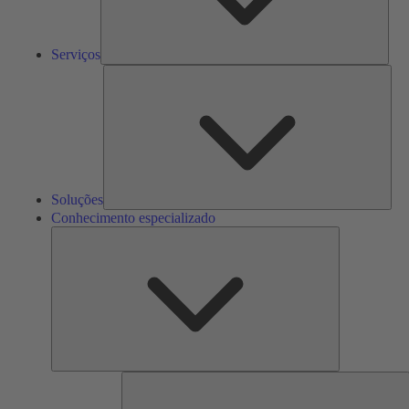
Serviços
Solu
Soluções
Conhecimento especializado
Conhecimento
especializado
F