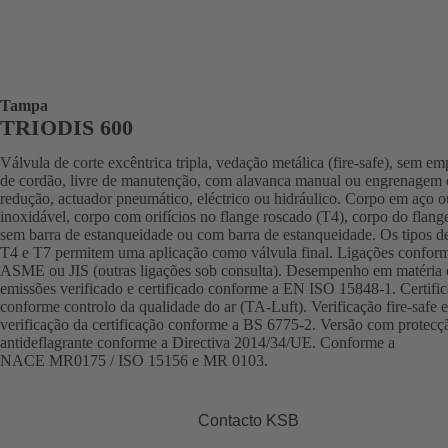
Tampa
TRIODIS 600
Válvula de corte excêntrica tripla, vedação metálica (fire-safe), sem e
de cordão, livre de manutenção, com alavanca manual ou engrenagem 
redução, actuador pneumático, eléctrico ou hidráulico. Corpo em aço o
inoxidável, corpo com orifícios no flange roscado (T4), corpo do flang
sem barra de estanqueidade ou com barra de estanqueidade. Os tipos d
T4 e T7 permitem uma aplicação como válvula final. Ligações confor
ASME ou JIS (outras ligações sob consulta). Desempenho em matéria 
emissões verificado e certificado conforme a EN ISO 15848-1. Certifi
conforme controlo da qualidade do ar (TA-Luft). Verificação fire-safe e
verificação da certificação conforme a BS 6775-2. Versão com protecç
antideflagrante conforme a Directiva 2014/34/UE. Conforme a
NACE MR0175 / ISO 15156 e MR 0103.
Contacto KSB