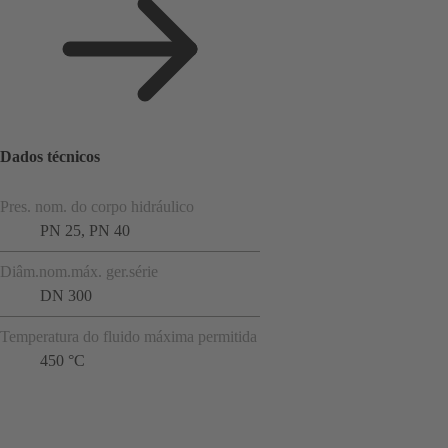
Dados técnicos
Pres. nom. do corpo hidráulico
PN 25, PN 40
Diâm.nom.máx. ger.série
DN 300
Temperatura do fluido máxima permitida
450 °C