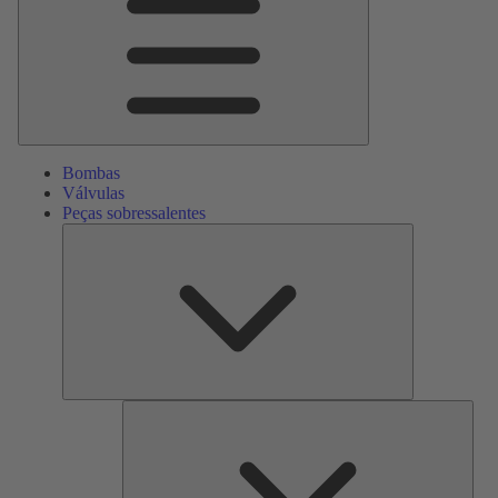
Bombas
Válvulas
Peças sobressalentes
Peças
sobressalente
Serv