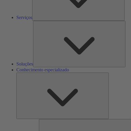
Serviços
Solu
Soluções
Conhecimento especializado
Conhecimento
especializado
F