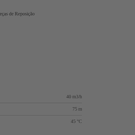
eças de Reposição
40 m3/h
75 m
45 °C