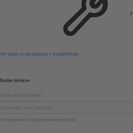
P
Ver todos os documentos e transferências
Dados técnicos
Vazão máx. Ger.séries
Alt.manom. máx. Ger.séries
Temperatura do fluido máxima permitida