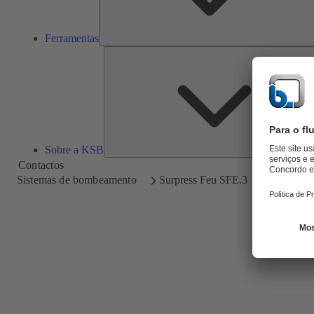
Ferramentas
Sobre a KSB
Contactos
Sistemas de bombeamento
Surpress Feu SFE.3