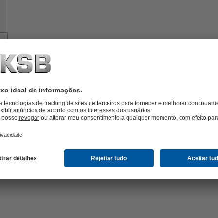
Sobre
a
KSB