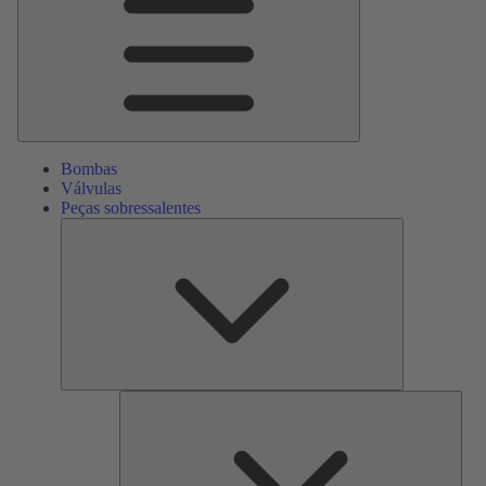
Bombas
Válvulas
Peças sobressalentes
Peças
sobressalente
Serv