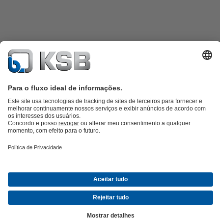
Catálogo de produtos
KSB SupremeServ: peças sobressalentes
KSB
SupremeServ: assistência premium para bombas e válvulas
Carrinho
de compras
Ferramentas
Águas Residuais
Abastecimento de Água
Indústria
Tecnologia de
edifícios
Energias Renováveis
KSB Portugal • Venha Conhecer-nos melhor
Eventos
Informações
Técnicas e Notícias
Oportunidades de carreira na KSB
Redes Sociais
Contactos KSB Portugal
© KSB SE & Co. KGaA
Politica de Privacidade
Declaração de Responsabilidade
Informações