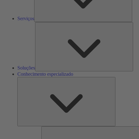
Serviços
Solu
Soluções
Conhecimento especializado
Conhecimento
especializado
F