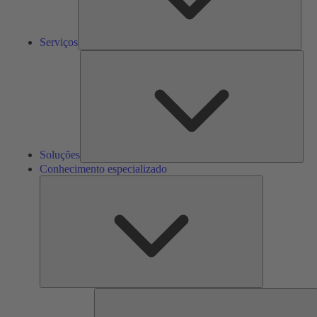
Serviços
Solu
Soluções
Conhecimento especializado
Conhecimento
especializado
F