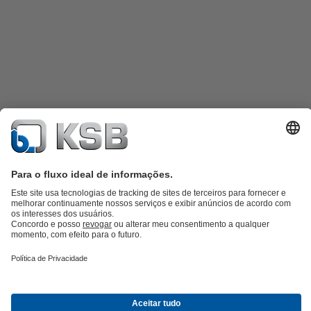
Catálogo de produtos
KSB SupremeServ: peças sobressalentes
KSB
SupremeServ: assistência premium para bombas e válvulas
Carrinho
de compras
Ferramentas
Águas Residuais
Abastecimento de Água
Indústria
Tecnologia de
edifícios
Energias Renováveis
KSB Portugal • Venha Conhecer-nos melhor
Eventos
Informações
Técnicas e Notícias
Oportunidades de carreira na KSB
Redes Sociais