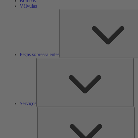
Bombas
Válvulas
Peças sobressalentes
Ser
Serviços
So