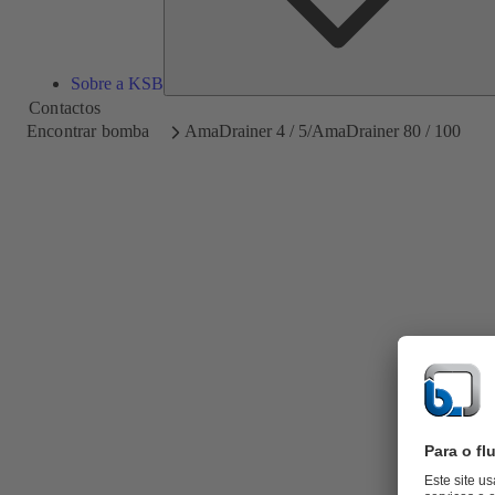
Sobre a KSB
Contactos
Encontrar bomba
AmaDrainer 4 / 5/AmaDrainer 80 / 100