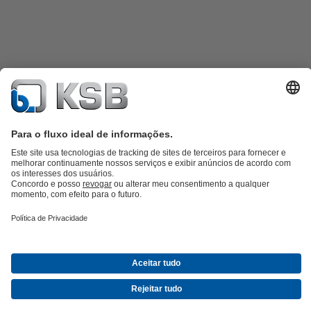
Catálogo de produtos
KSB SupremeServ: peças sobressalentes
KSB
SupremeServ: assistência premium para bombas e válvulas
Carrinho
de compras
Ferramentas
Águas Residuais
Abastecimento de Água
Indústria
Tecnologia de
edifícios
Energias Renováveis
KSB Portugal • Venha Conhecer-nos melhor
Eventos
Informações
Técnicas e Notícias
Oportunidades de carreira na KSB
Redes Sociais
Contactos KSB Portugal
© KSB SE & Co. KGaA