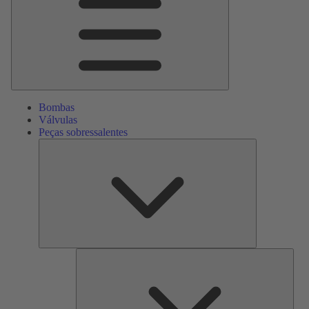
Bombas
Válvulas
Peças sobressalentes
Peças
sobressalente
Serv