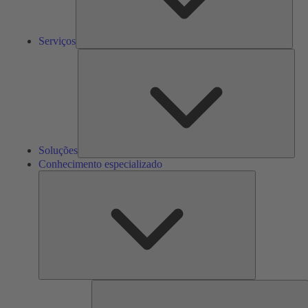
Serviços
Solu
Soluções
Conhecimento especializado
Conhecimento
especializado
F