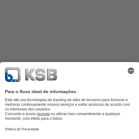
Catálogo de produtos
KSB SupremeServ: peças sobressalentes
KSB
SupremeServ: assistência premium para bombas e válvulas
Carrinho
de compras
Ferramentas
Águas Residuais
Abastecimento de Água
Indústria
Tecnologia de
edifícios
Energias Renováveis