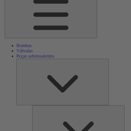
Bombas
Válvulas
Peças sobressalentes
Peças
sobressalente
Serv