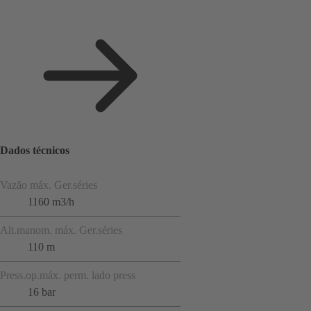
Dados técnicos
Vazão máx. Ger.séries
1160 m3/h
Alt.manom. máx. Ger.séries
110 m
Press.op.máx. perm. lado press
16 bar