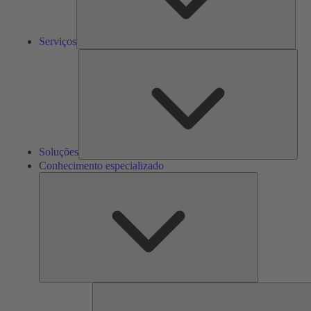
Serviços
Solu
Soluções
Conhecimento especializado
Conhecimento
especializado
F