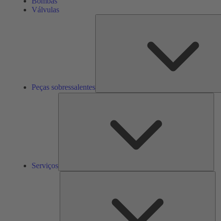
Bombas
Válvulas
Peças sobressalentes
Ser
Serviços
So