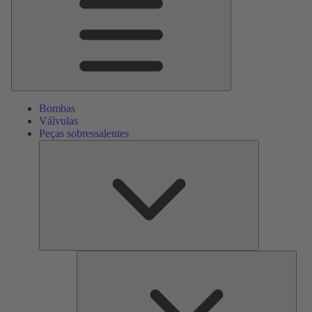
Bombas
Válvulas
Peças sobressalentes
Peças
sobressalente
Serv