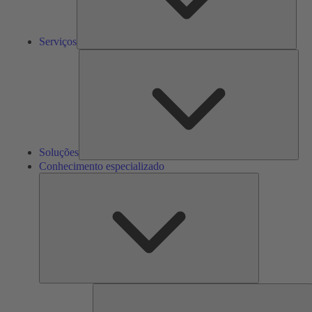
Serviços
Solu
Soluções
Conhecimento especializado
Conhecimento
especializado
F