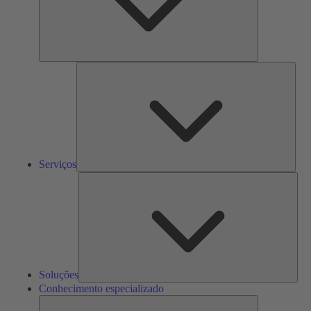
Serv
Serviços
Solu
Soluções
Conhecimento especializado
Conhecimento