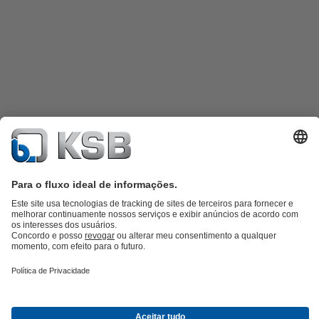
Catálogo de produtos
KSB SupremeServ: peças sobressalentes
KSB
SupremeServ: assistência premium para bombas e válvulas
Carrinho
de compras
Ferramentas
Águas Residuais
Abastecimento de Água
Indústria
Tecnologia de
edifícios
Energias Renováveis
KSB Portugal • Venha Conhecer-nos melhor
Eventos
Informações