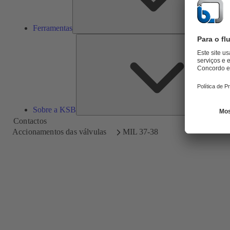
Ferramentas
Sobre a KSB
Contactos
Accionamentos das válvulas
MIL 37-38