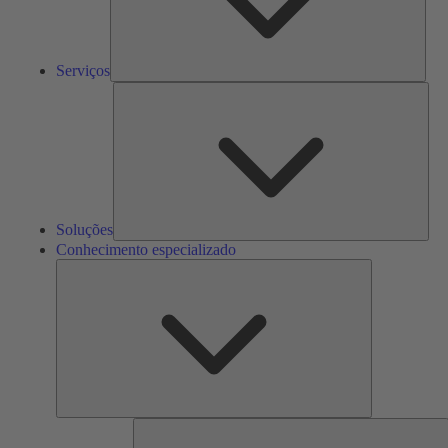
Serviços
Solu
Soluções
Conhecimento especializado
Conhecimento
especializado
F