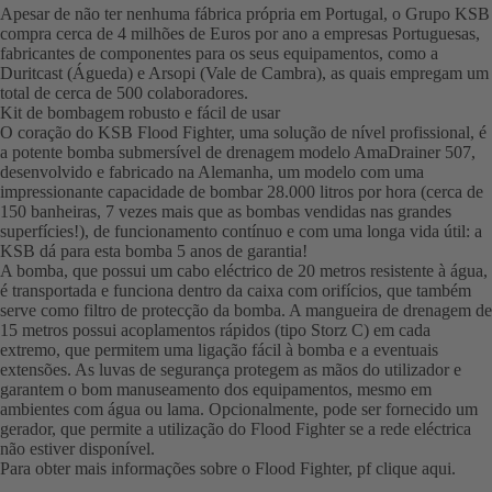
Apesar de não ter nenhuma fábrica própria em Portugal, o Grupo KSB
compra cerca de 4 milhões de Euros por ano a empresas Portuguesas,
fabricantes de componentes para os seus equipamentos, como a
Duritcast (Águeda) e Arsopi (Vale de Cambra), as quais empregam um
total de cerca de 500 colaboradores.
Kit de bombagem robusto e fácil de usar
O coração do KSB Flood Fighter, uma solução de nível profissional, é
a potente bomba submersível de drenagem modelo AmaDrainer 507,
desenvolvido e fabricado na Alemanha, um modelo com uma
impressionante capacidade de bombar 28.000 litros por hora (cerca de
150 banheiras, 7 vezes mais que as bombas vendidas nas grandes
superfícies!), de funcionamento contínuo e com uma longa vida útil: a
KSB dá para esta bomba 5 anos de garantia!
A bomba, que possui um cabo eléctrico de 20 metros resistente à água,
é transportada e funciona dentro da caixa com orifícios, que também
serve como filtro de protecção da bomba. A mangueira de drenagem de
15 metros possui acoplamentos rápidos (tipo Storz C) em cada
extremo, que permitem uma ligação fácil à bomba e a eventuais
extensões. As luvas de segurança protegem as mãos do utilizador e
garantem o bom manuseamento dos equipamentos, mesmo em
ambientes com água ou lama. Opcionalmente, pode ser fornecido um
gerador, que permite a utilização do Flood Fighter se a rede eléctrica
não estiver disponível.
Para obter mais informações sobre o Flood Fighter, pf clique aqui.