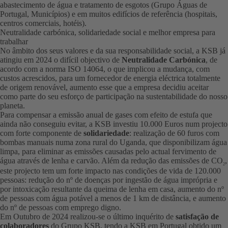
abastecimento de água e tratamento de esgotos (Grupo Águas de
Portugal, Municípios) e em muitos edifícios de referência (hospitais,
centros comerciais, hotéis).
Neutralidade carbónica, solidariedade social e melhor empresa para
trabalhar
No âmbito dos seus valores e da sua responsabilidade social, a KSB já
atingiu em 2024 o difícil objectivo de
Neutralidade Carbónica
, de
acordo com a norma ISO 14064, o que implicou a mudança, com
custos acrescidos, para um fornecedor de energia eléctrica totalmente
de origem renovável, aumento esse que a empresa decidiu aceitar
como parte do seu esforço de participação na sustentabilidade do nosso
planeta.
Para compensar a emissão anual de gases com efeito de estufa que
ainda não conseguiu evitar, a KSB investiu 10.000 Euros num projecto
com forte componente de
solidariedade
: realização de 60 furos com
bombas manuais numa zona rural do Uganda, que disponibilizam água
limpa, para eliminar as emissões causadas pelo actual fervimento de
água através de lenha e carvão. Além da redução das emissões de CO
,
2
este projecto tem um forte impacto nas condições de vida de 120.000
pessoas: redução do nº de doenças por ingestão de água imprópria e
por intoxicação resultante da queima de lenha em casa, aumento do nº
de pessoas com água potável a menos de 1 km de distância, e aumento
do nº de pessoas com emprego digno.
Em Outubro de 2024 realizou-se o último inquérito de
satisfação de
colaboradores
do Grupo KSB, tendo a KSB em Portugal obtido um