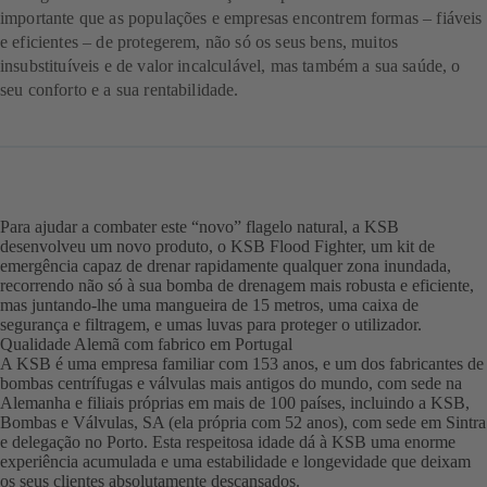
importante que as populações e empresas encontrem formas – fiáveis
e eficientes – de protegerem, não só os seus bens, muitos
insubstituíveis e de valor incalculável, mas também a sua saúde, o
seu conforto e a sua rentabilidade.
Para ajudar a combater este “novo” flagelo natural, a KSB
desenvolveu um novo produto, o KSB Flood Fighter, um kit de
emergência capaz de drenar rapidamente qualquer zona inundada,
recorrendo não só à sua bomba de drenagem mais robusta e eficiente,
mas juntando-lhe uma mangueira de 15 metros, uma caixa de
segurança e filtragem, e umas luvas para proteger o utilizador.
Qualidade Alemã com fabrico em Portugal
A KSB é uma empresa familiar com 153 anos, e um dos fabricantes de
bombas centrífugas e válvulas mais antigos do mundo, com sede na
Alemanha e filiais próprias em mais de 100 países, incluindo a KSB,
Bombas e Válvulas, SA (ela própria com 52 anos), com sede em Sintra
e delegação no Porto. Esta respeitosa idade dá à KSB uma enorme
experiência acumulada e uma estabilidade e longevidade que deixam
os seus clientes absolutamente descansados.