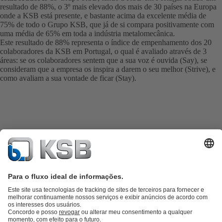
resultado de 88%, o 3º mais elevado dos mais de 30 países na Europa
onde a KSB está presente, e bastante acima da excelente média de
75% de todo o Grupo KSB, que já de si compara positivamente com
uma média de 65% em toda a indústria metalomecânica.
Este resultado de 88% representa o índice de empenhamento dos 20
colaboradores da KSB em Portugal, o qual é avaliado através de 3
áreas: se os colaboradores sentem que a sua voz é ouvida (Say), se
consideram que a empresa os inspira a darem o seu melhor (Strive), e
como avaliam a sua vontade de ficar (Stay).
Catálogo de produtos
KSB SupremeServ: peças sobressalentes
KSB
SupremeServ: assistência premium para bombas e válvulas
Carrinho