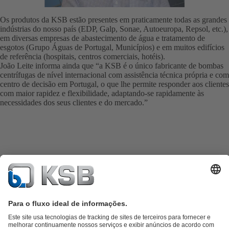
Os produtos da KSB estão presentes em praticamente todas as grandes
indústrias do nosso país (EDP, Galp, Sonae, Autoeuropa, Repsol, etc.),
em diversas empresas de abastecimento de água e tratamento de
esgotos (Grupo Águas de Portugal, Municípios) e em muitos edifícios
de referência (hospitais, centros comerciais, hotéis).
João Leite informa ainda que “a KSB é o único fabricante de bombas
centrífugas de nível internacional com assistência técnica própria e com
centro de decisão em Portugal, o que lhe permite responder aos clientes
com maior rapidez e flexibilidade, adaptando-se rapidamente às
necessidades dos seus clientes e do mercado.”