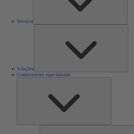
Serviços
Solu
Soluções
Conhecimento especializado
Conhecimento
especializado
F