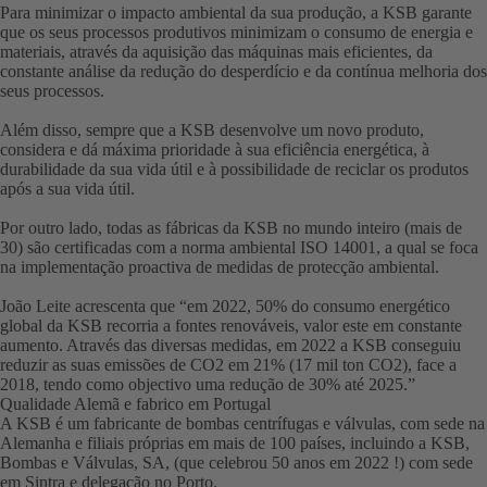
Para minimizar o impacto ambiental da sua produção, a KSB garante
que os seus processos produtivos minimizam o consumo de energia e
materiais, através da aquisição das máquinas mais eficientes, da
constante análise da redução do desperdício e da contínua melhoria dos
seus processos.
Além disso, sempre que a KSB desenvolve um novo produto,
considera e dá máxima prioridade à sua eficiência energética, à
durabilidade da sua vida útil e à possibilidade de reciclar os produtos
após a sua vida útil.
Por outro lado, todas as fábricas da KSB no mundo inteiro (mais de
30) são certificadas com a norma ambiental ISO 14001, a qual se foca
na implementação proactiva de medidas de protecção ambiental.
João Leite acrescenta que “em 2022, 50% do consumo energético
global da KSB recorria a fontes renováveis, valor este em constante
aumento. Através das diversas medidas, em 2022 a KSB conseguiu
reduzir as suas emissões de CO2 em 21% (17 mil ton CO2), face a
2018, tendo como objectivo uma redução de 30% até 2025.”
Qualidade Alemã e fabrico em Portugal
A KSB é um fabricante de bombas centrífugas e válvulas, com sede na
Alemanha e filiais próprias em mais de 100 países, incluindo a KSB,
Bombas e Válvulas, SA, (que celebrou 50 anos em 2022 !) com sede
em Sintra e delegação no Porto.