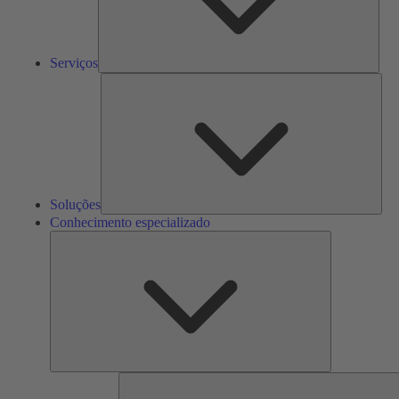
Serviços
Solu
Soluções
Conhecimento especializado
Conhecimento
especializado
F