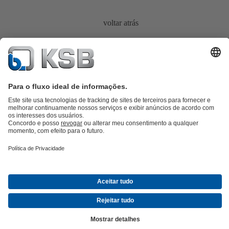
voltar atrás
Catálogo de produtos
KSB SupremeServ: peças sobressalentes
KSB
SupremeServ: assistência premium para bombas e válvulas
Carrinho
de compras
Ferramentas
Águas Residuais
Abastecimento de Água
Indústria
Tecnologia de
edifícios
Energias Renováveis
KSB Portugal • Venha Conhecer-nos melhor
Eventos
Informações
Técnicas e Notícias
Oportunidades de carreira na KSB
Redes Sociais
Contactos KSB Portugal
© KSB SE & Co. KGaA
Politica de Privacidade
Declaração de Responsabilidade
Informações