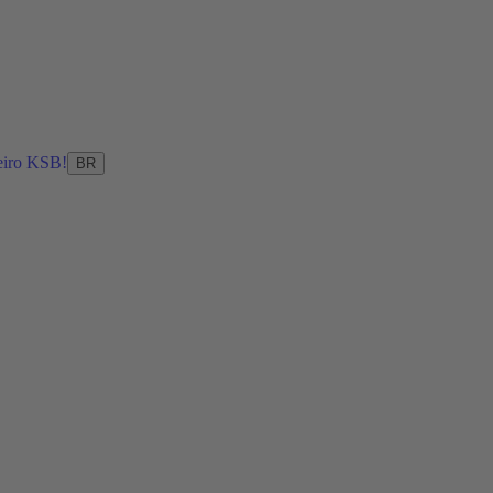
eiro KSB!
BR