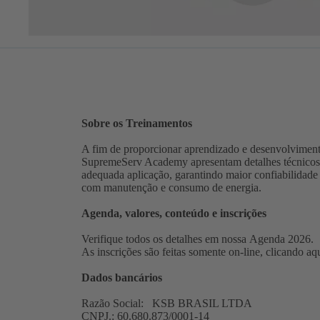
Sobre os Treinamentos
A fim de proporcionar aprendizado e desenvolviment
SupremeServ Academy apresentam detalhes técnicos 
adequada aplicação, garantindo maior confiabilidade 
com manutenção e consumo de energia.
Agenda, valores, conteúdo e inscrições
Verifique todos os detalhes em nossa
Agenda 2026
(a
.
As inscrições são feitas somente on-line, clicando
aq
e
u
Dados bancários
n
a
Razão Social: KSB BRASIL LTDA
CNPJ.: 60.680.873/0001-14