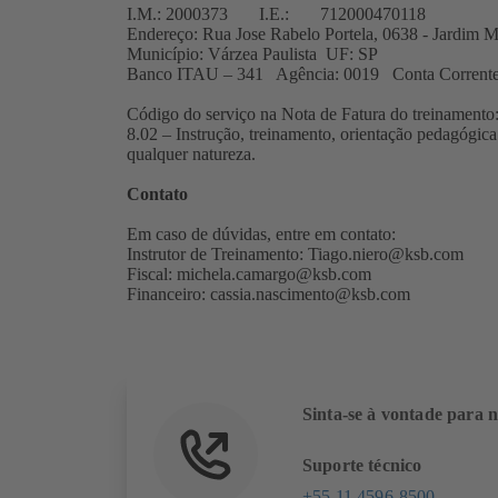
I.M.: 2000373 I.E.: 712000470118
Endereço: Rua Jose Rabelo Portela, 0638 - Jardim 
Município: Várzea Paulista UF: SP
Banco ITAU – 341 Agência: 0019 Conta Corrent
Código do serviço na Nota de Fatura do treinamento
8.02 – Instrução, treinamento, orientação pedagógic
qualquer natureza.
Contato
Em caso de dúvidas, entre em contato:
Instrutor de Treinamento:
Tiago.niero@ksb.com
Fiscal:
michela.camargo@ksb.com
Financeiro:
cassia.nascimento@ksb.com
Sinta-se à vontade para n
Suporte técnico
+55 11 4596-8500