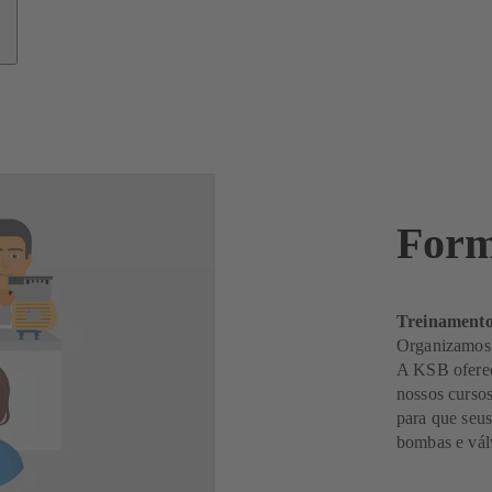
Form
Treinamento
Organizamos 
A KSB oferec
nossos cursos
para que seu
bombas e vál