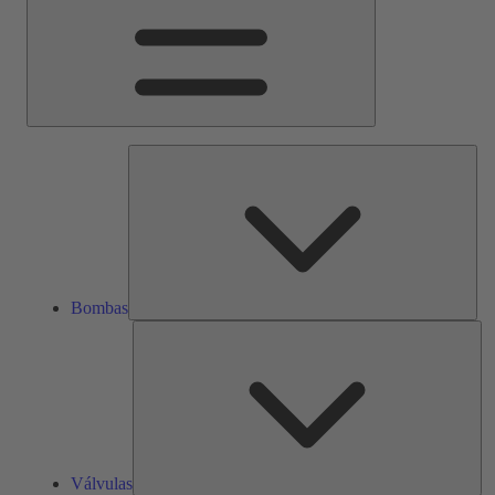
Bom
Bombas
Vál
Válvulas