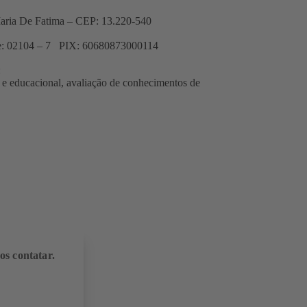
Maria De Fatima – CEP: 13.220-540
e: 02104 – 7 PIX: 60680873000114
:
a e educacional, avaliação de conhecimentos de
os contatar.