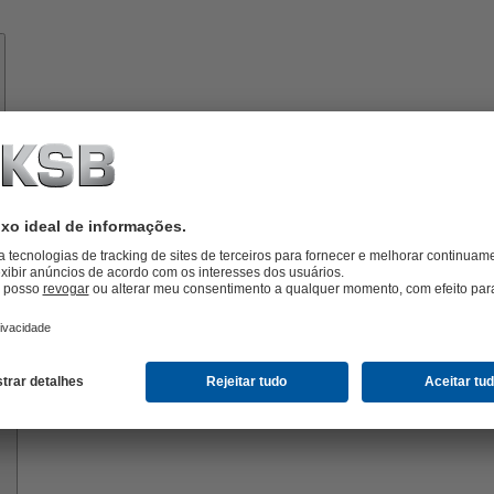
Know-
how
Ferramentas
Sobre
a
KSB