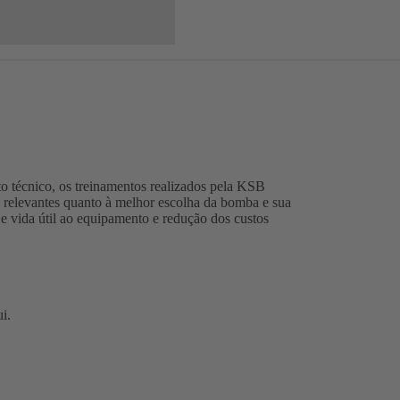
o técnico, os treinamentos realizados pela KSB
relevantes quanto à melhor escolha da bomba e sua
e vida útil ao equipamento e redução dos custos
bre
ui
m
(abre
.
ma
em
ova
uma
ba)
nova
aba)