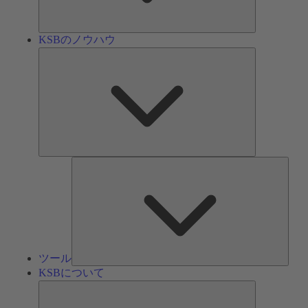
ン
KSBのノウハウ
KSB
の
ノ
ウ
ハ
ウ
ツ
ー
ル
ツール
KSBについて
KSB
に