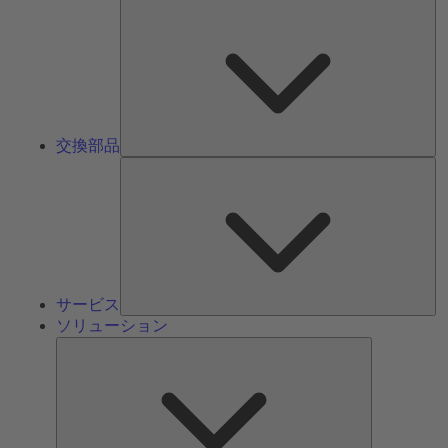
交
換
部
品
交換部品
サ
ー
ビ
ス
サービス
ソリューション
ソ
リ
ュ
ー
シ
ョ