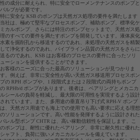
性の成分に耐えられ、特に安全でローメンテナンスのポンプと
バルブが必要です。
特に安全な KSB のポンプは天然ガス処理の要件を満たします
当社は、極めて堅牢なプロセスポンプ、補助ポンプ、標準化ケ
ミカルポンプ、さらには特注のポンプセットまで、天然ガス処
理のすべての要件を満たすポンプを開発しています。液体炭化
水素を掘削孔から移送するのであれ、未処理の天然ガスを精製
して浄化するのであれ、パイプライン品質の天然ガスをさらに
送るのであれ、KSB はお客様のプロセスの要件に合ったソリ
ューションを提供することができます。
お客様のニーズに合った最高のソリューションが見つかりま
す。例えば、非常に安全性が高い天然ガス移送用プロセスポン
プの RPH ポンプや、1 段階式または 2 段階式の両持ちポンプ
の RPHb/d ポンプがあります。後者は、ベアリングとメカニカ
ルシールの負荷を軽減し、最大限の可用性を実現するよう設計
されています。また、多用途の垂直吊り下げ式 RPH-V ポンプ
は、天然ガス用途でも海上での使用でも高い要求に応える理想
のソリューションです。高い性能を発揮するように設計された
バレル型ポンプ CHTR は、高い稼動信頼性を保証します。こ
のポンプは、耐性に優れたベアリング、非常に耐久性に優れた
シャフト、負荷に強いメカニカルシールを備えています。