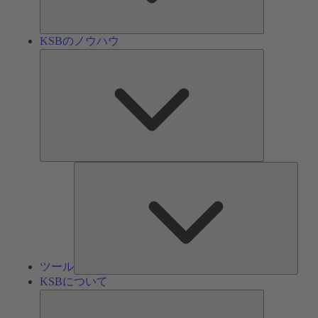
ン
KSBのノウハウ
KSB
の
ノ
ウ
ハ
ウ
ツ
ー
ル
ツール
KSBについて
KSB
に