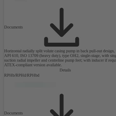
Documents
Horizontal radially split volute casing pump in back pull-out design, 
API 610, ISO 13709 (heavy duty), type OH2, single-stage, with sing
suction radial impeller and centreline pump feet; with inducer if requ
ATEX-compliant version available.
Details
RPHb/RPHd/RPHbd
Documents