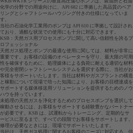
WKB/WKTR シリーズの垂直高圧遠心ポンプは、製油所と石油
化学の分野での用途向けに、API 682 に準拠した高品質のベア
リングとシャフトシールハウジング付きの仕様になっていま
す。
当社の石油化学工業用のポンプは API 610 に準拠して設計され
ており、過酷な状況での使用にも十分に対応できます。
KSB：天然ガス用プロセスポンプに関して高い信頼性を誇るプ
ロフェッショナル
天然ガス処理とポンプの最適な使用に関しては、材料が非常に
重要です。お客様の設備のオペレーターを守り、最大限の可用
性を確保するために、処理媒体による負荷に耐える適切な材料
や完全密閉シャフトシールシステムを選択する際に、当社がお
客様をサポートいたします。当社は材料やガスプラントの構造
と稼動について現場で培った知識により、お客様の目標達成を
サポートする媒体移送用ソリューションを提供するためのノウ
ハウを持っています。
未処理の天然ガスを浄化するためのプロセスポンプを選択して
稼動させるには、お客様をサポートする経験豊かなパートナー
が必要です。KSB は、試運転からトレーニング、定期的なサ
ービスに至るまで、すべての段階でお客様をサポートします。
修理が必要なときには、現場でサポートいたします。
当社は、天然ガス処理に関するお客様のニーズに対応する、信