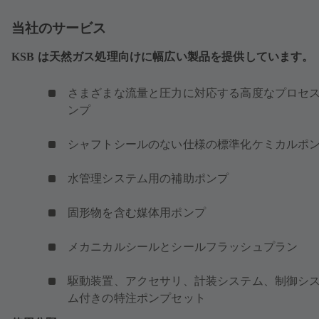
き
ま
当社のサービス
す）
KSB は天然ガス処理向けに幅広い製品を提供しています。
さまざまな流量と圧力に対応する高度なプロセ
ンプ
シャフトシールのない仕様の標準化ケミカルポ
水管理システム用の補助ポンプ
固形物を含む媒体用ポンプ
メカニカルシールとシールフラッシュプラン
駆動装置、アクセサリ、計装システム、制御シ
ム付きの特注ポンプセット