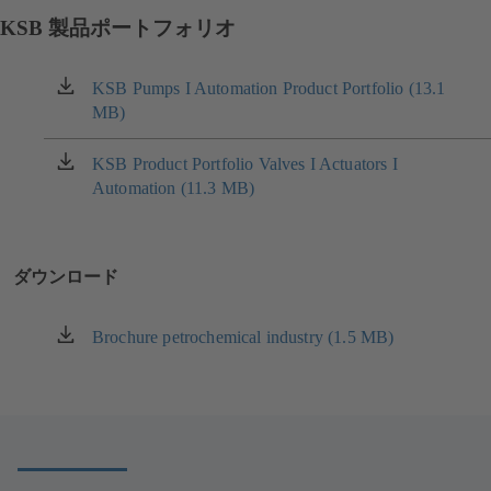
KSB 製品ポートフォリオ
KSB Pumps I Automation Product Portfolio (13.1
（新
MB)
し
い
タ
KSB Product Portfolio Valves I Actuators I
（新
ブ
Automation (11.3 MB)
し
で
い
開
タ
き
ブ
ダウンロード
ま
で
す）
開
き
Brochure petrochemical industry (1.5 MB)
（新
ま
し
す）
い
タ
ブ
で
開