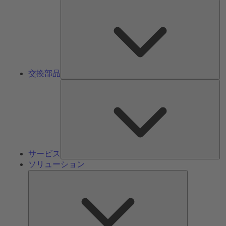
交
換
部
品
交換部品
サ
ー
ビ
ス
サービス
ソリューション
ソ
リ
ュ
ー
シ
ョ