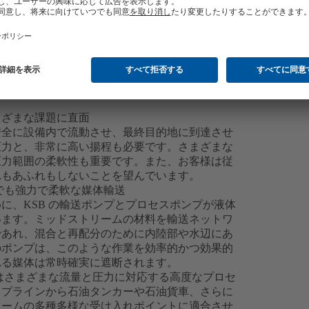
まざまな課題に直面
安全に設備内で流動させ、最終目的地に到達させ
圧力と、非常に高い揚程も必要です。さまざまな
圧力範囲の柔軟性も重要です。また、お客様は従
れもあふれもしないことを望んでいます。
でも強力で柔軟な媒体輸送
に、KSB の輸送ポンプとプロセスポンプが液体
います。ミッドストリームの材料を輸送ネットワ
であれ、混合と再配分のために内陸部や水辺にあ
のポンプは、このような作業を効率的かつ効果的
れる媒体は常時確実に遮断されます。
 はさまざまな流量と圧力に対応する高度なプロセ
イプラインから石油タンカーや石油貨車、さらに
リームの多種多様な受け入れポイントに適合させ