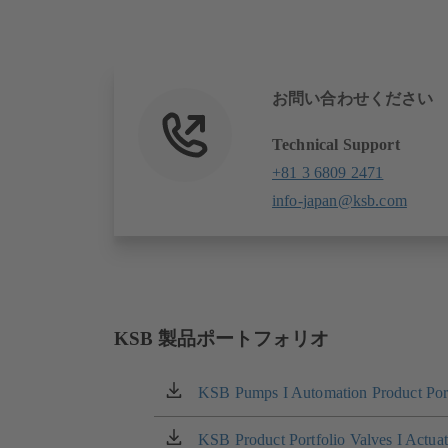
お問い合わせください
Technical Support
+81 3 6809 2471
info-japan@ksb.com
KSB 製品ポートフォリオ
KSB Pumps I Automation Product Port
（新
し
い
KSB Product Portfolio Valves I Actua
（新