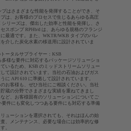
ポンプはさまざまな性能を発揮することができ、そ
ンプは、お客様のプロセスで生じるあらゆる高圧
H シリーズは、傑出した効率と性能を発揮し、さ
スポンプ RPHb/d は、あらゆる規格のフランジ
最適です。また、WKTR/WKB タイプのバレ
程を介した炭化水素の移送用に設計されていま
トータルサプライヤー：KSB
じる多様な要件に対応するパッケージソリューショ
ているため、KSB のミッドストリームソリュー
慮して設計されています。当社の石油およびガス
 API 610 に準拠して設計されています。
めのお客様も、ぜひ当社にご相談ください。当社
と貯蔵の分野でさまざまな実績を重ねてきまし
トなど、お客様固有のソリューションについてご
しい要件にも変化しつつある要件にも対応する準備
ソリューションを選択されても、それはほんの始
検査、メンテナンス、必要な場合には効率的な修
ます。