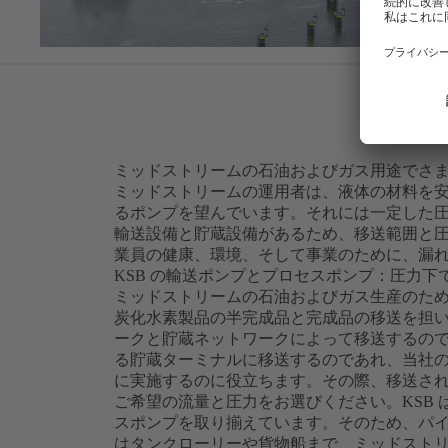
ミッドストリームの石油およびガス用途でさ
ミッドストリームの運用者は、液体の材料を
るポンプを望んでいます。それには一定した
輸送設備と貯蔵設備があるため、移送範囲と
業員の健康、環境、そして事業のために、漏
KSB の輸送ポンプとプロセスポンプ：圧力下
ミッドストリームの石油およびガス生産のため
炭化水素製品の半完成品と完成品の移送を担
ークと貯蔵ネットワークによって移送するの
る貯蔵ターミナルに移送するのであれ、当社
に実施するのに役立ちます。その際、移送さ
ご希望の流量と圧力をお選びください。KSB
スポンプを取り揃えています。そのため、パ
はタンクローリーや貨物船まで、ミッドスト