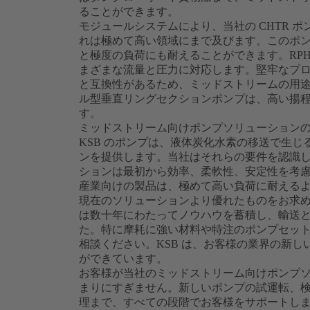
ることができます。
モジュールシステムにより、当社の CHTR 
れは極めて高い領域にまで及びます。このポ
と極度の負荷にも耐えることができます。RP
まざまな流量と圧力に対応します。堅牢なプロセ
と互換性があるため、ミッドストリームの用途に
ル型垂直リングセクションポンプは、高い揚
す。
ミッドストリーム向けポンプソリューションの
KSB のポンプは、液体炭化水素の移送で生
ンを提供します。当社はそれらの要件を認識し
ションは最初から効率、柔軟性、安定性を考
産業向けの製品は、極めて高い負荷に耐えるように
現在のソリューションより優れたものをお求
は数十年にわたってノウハウを蓄積し、輸送
た。特に摩耗に強い材料や特注のポンプセッ
相談ください。KSB は、お客様の業界の新
ができています。
お客様が当社のミッドストリーム向けポンプ
まりにすぎません。新しいポンプの試運転、
理まで、すべての段階でお客様をサポートし