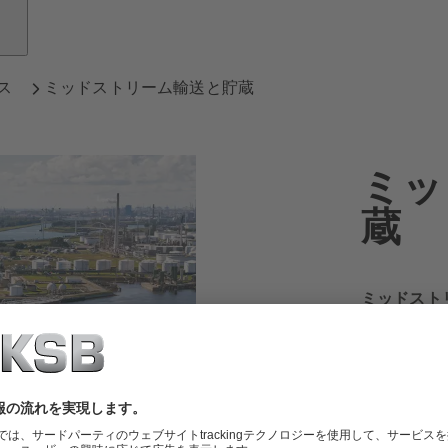
ス
ミッドストリーム輸送と貯蔵
ミッ
蔵
ミッドスト
は、液体炭
貯蔵に役立
石油および
られます。
きつけます
のパートナ