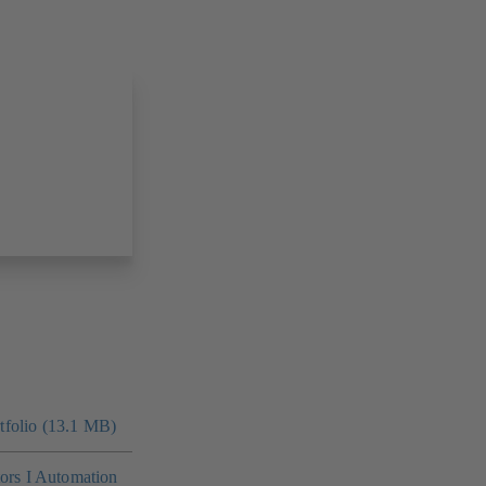
folio (13.1 MB)
tors I Automation