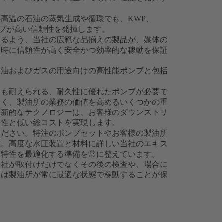
高温の石油の蒸気生成や循環でも、KWP、
ポンプが高い信頼性を発揮します。
きるよう、当社の広範な品揃えの製品が、媒体の
同時に信頼性が高く安全かつ効率的な稼動を保証
石油およびガスの用途向けの高性能ポンプと包括
にも耐えられる、耐久性に優れたポンプが必要で
なく、製油所の業務の価値を高めるいくつかの重
革新的なテクノロジーは、お客様のダウンストリ
用性と低い総コストを実現します。
ください。特注のポンプセットやお客様の製油所
す。高度な水圧装置と材料に詳しい当社のエキス
耗特性を最適化する準備を常に整えています。
当社が取付けだけでなくその後の検査や、場合に
には製油所が常に最適な状態で稼動することが保