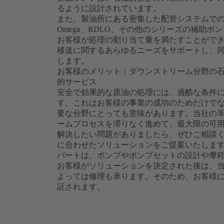
るように設計されています。
また、製油所にある密集した配管システムでの
Omega、RDLO、その他のシリーズの補助
お客様が処理の割り当て量を満たすことがで
移送に関するあらゆるニーズをサポートし、
します。
お客様のメリット：ダウンストリーム分野の
的サービス
安全で効果的な原油の処理には、過酷な条件
す。これはお客様の事業の成功のためだけで
要な分野にとっても意味があります。当社の
ームプロセスを滞りなく進めて、最大限の可
解決したい問題がありましたら、ぜひご相談
に合わせたソリューションをご提案いたしま
パートは、ポンプやポンプセットの設計や摩
お客様がソリューションを決定された後は、
よっては修理も承ります。そのため、お客様
証されます。