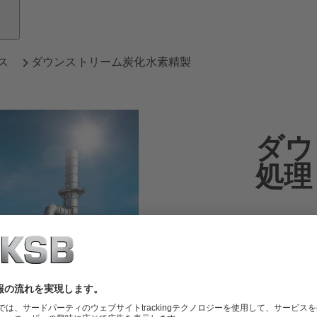
ス
ダウンストリーム炭化水素精製
ダウ
処理
KSB の
産業界と日
私たちの経
へと原油が
要件の媒体