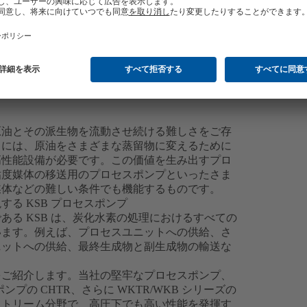
原油とその派生物を流動させ続ける難しさをご存
うには、原油をさまざまな蒸留物に変えるために
高性能設備が必要です。この価値を生み出すプロ
粘度媒体の移送用のプロセスポンプといったさま
媒体などの難しい条件でも機能するものです。
る KSB プロセスポンプ
る KSB は、炭化水素の処理におけるすべての
います。例えば、プロセスユニットへの供給、さ
ニットへの供給、最終生成物と副生成物の輸送な
をご紹介します。当社の堅牢なプロセスポンプ、
ポンプの CHTR、さらに WKTR/WKB シリーズの
ストリーム分野で、高圧下でも高い性能を発揮す