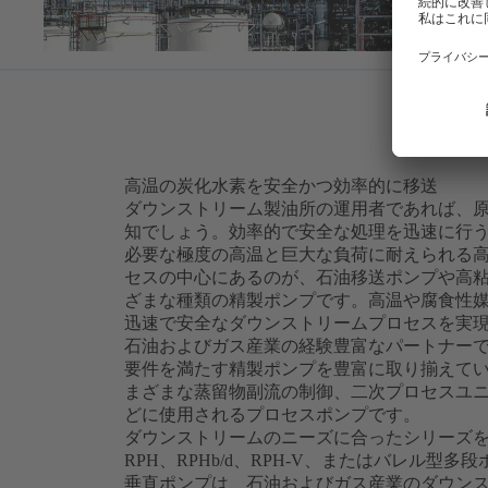
高温の炭化水素を安全かつ効率的に移送
ダウンストリーム製油所の運用者であれば、
知でしょう。効率的で安全な処理を迅速に行
必要な極度の高温と巨大な負荷に耐えられる
セスの中心にあるのが、石油移送ポンプや高
ざまな種類の精製ポンプです。高温や腐食性
迅速で安全なダウンストリームプロセスを実現す
石油およびガス産業の経験豊富なパートナーであ
要件を満たす精製ポンプを豊富に取り揃えて
まざまな蒸留物副流の制御、二次プロセスユ
どに使用されるプロセスポンプです。
ダウンストリームのニーズに合ったシリーズ
RPH、RPHb/d、RPH-V、またはバレル型多段
垂直ポンプは、石油およびガス産業のダウン