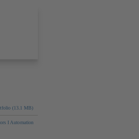
folio (13.1 MB)
tors I Automation