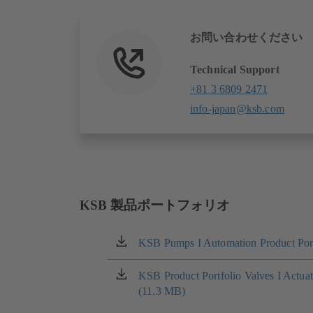
お問い合わせください
Technical Support
+81 3 6809 2471
info-japan@ksb.com
KSB 製品ポートフォリオ
KSB Pumps I Automation Product Port
（新
し
い
KSB Product Portfolio Valves I Actua
（新
タ
(11.3 MB)
し
ブ
い