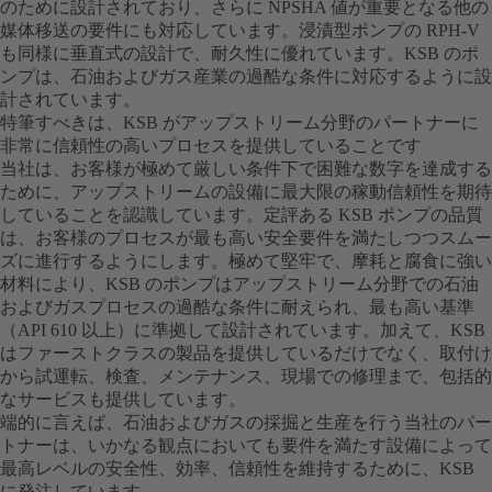
のために設計されており、さらに NPSHA 値が重要となる他の
媒体移送の要件にも対応しています。浸漬型ポンプの RPH-V
も同様に垂直式の設計で、耐久性に優れています。KSB のポ
ンプは、石油およびガス産業の過酷な条件に対応するように設
計されています。
特筆すべきは、KSB がアップストリーム分野のパートナーに
非常に信頼性の高いプロセスを提供していることです
当社は、お客様が極めて厳しい条件下で困難な数字を達成する
ために、アップストリームの設備に最大限の稼動信頼性を期待
していることを認識しています。定評ある KSB ポンプの品質
は、お客様のプロセスが最も高い安全要件を満たしつつスムー
ズに進行するようにします。極めて堅牢で、摩耗と腐食に強い
材料により、KSB のポンプはアップストリーム分野での石油
およびガスプロセスの過酷な条件に耐えられ、最も高い基準
（API 610 以上）に準拠して設計されています。加えて、KSB
はファーストクラスの製品を提供しているだけでなく、取付け
から試運転、検査、メンテナンス、現場での修理まで、包括的
なサービスも提供しています。
端的に言えば、石油およびガスの採掘と生産を行う当社のパー
トナーは、いかなる観点においても要件を満たす設備によって
最高レベルの安全性、効率、信頼性を維持するために、KSB
に発注しています。