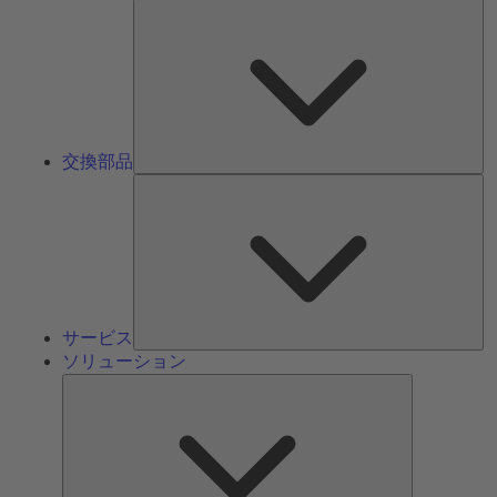
交
換
部
品
交換部品
サ
ー
ビ
ス
サービス
ソリューション
ソ
リ
ュ
ー
シ
ョ