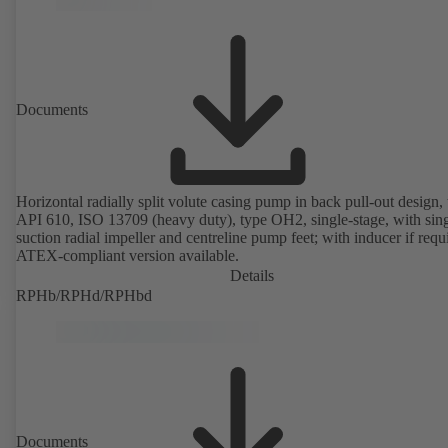
Documents
Horizontal radially split volute casing pump in back pull-out design, 
API 610, ISO 13709 (heavy duty), type OH2, single-stage, with sing
suction radial impeller and centreline pump feet; with inducer if requ
ATEX-compliant version available.
Details
RPHb/RPHd/RPHbd
Documents