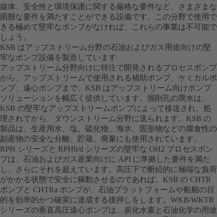
媒体、安全性と環境保護に関する厳格な要件など、さまざまな
困難な要件を満たすことができる設備です。この分野で使用で
きる極めて堅牢なポンプがなければ、これらの事業は不可能で
しょう。
KSB はアップストリーム分野の石油およびガス用途向けの堅
牢なポンプ設備を製造しています
アップストリーム分野向けに特注で開発されるプロセスポンプ
から、アップストリームで使用される補助ポンプ、ケミカルポ
ンプ、遠心ポンプまで、KSB はアップストリーム向けポンプ
ソリューションを幅広く提供しています。掘削孔の廃水は、
KSB の堅牢なアップストリームポンプによって移送され、処
理されてから、ダウンストリーム分野に送られます。KSB の
製品は、生産用水、塩、硫化物、海水、固形物などの腐食性の
副産物の安全な分離、貯蔵、廃棄にも使用されています。
RPH シリーズと RPHb/d シリーズの堅牢な OH2 プロセスポン
プは、石油およびガス産業向けに API に準拠した要件を満た
し、さらにそれを超えています。高圧下で断続的に極端な負荷
がかかる状態で安全に稼動させるのであれば、KSB の CHTR
ポンプと CHTRa ポンプが、石油プラットフォームや船舶の目
的を効率的かつ確実に達成する後押しをします。WKB/WKTR
シリーズの垂直高圧遠心ポンプは、炭化水素と石油化学の用途