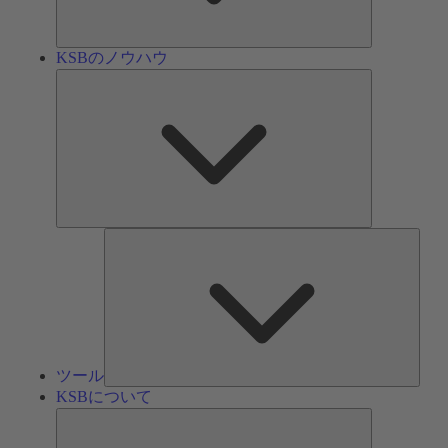
ン
KSBのノウハウ
KSB
の
ノ
ウ
ハ
ウ
ツ
ー
ル
ツール
KSBについて
KSB
に