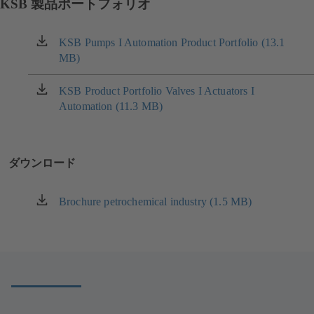
KSB 製品ポートフォリオ
KSB Pumps I Automation Product Portfolio (13.1
（新
MB)
し
い
タ
KSB Product Portfolio Valves I Actuators I
（新
ブ
Automation (11.3 MB)
し
で
い
開
タ
き
ブ
ダウンロード
ま
で
す）
開
き
Brochure petrochemical industry (1.5 MB)
（新
ま
し
す）
い
タ
ブ
で
開
き